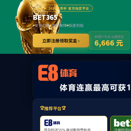
******
首页
学院概况
师资介绍
人才
首页
>
专栏
>
师生榜样
我为
姓名：陈博文
年级专业：2021级食品质量与安全
担任职务：班长，校创新工坊SIGN
个人荣誉：在校期间，荣获“华灼杯